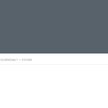
 OLDENZAAL?
>
FOCWA